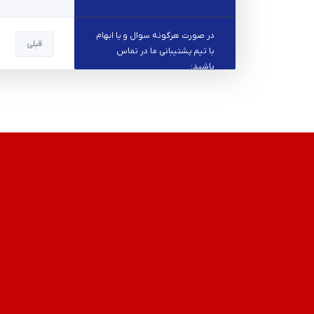
در صورت هرگونه سوال و یا ابهام
قبلی
با تیم پشتیبانی ما در تماس
باشید:
09366111220