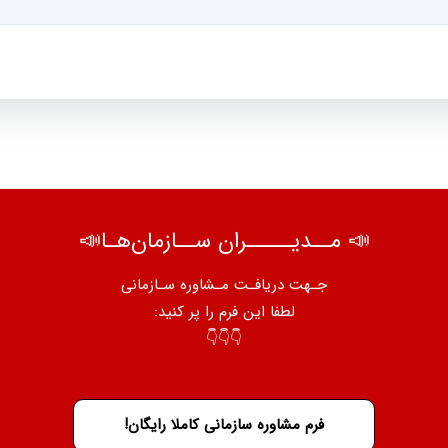
📣 مــدیـــــران ســازمان‌هـا📣
جـهت دریافـت مـشاوره سـازمانی
لطفا این فرم را پر کنید:
👇👇👇
فرم مشاوره سازمانی کاملا رایگان!