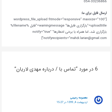
054-33236866
ارسال فایل برای ما:
[wordpress_file_upload fitmode=”responsive” maxsize=”100″
uploadtitle=”بارگزاری فایل‌ها” warningmessage=”فایل %filename%
بارگزاری شد، اما همراه با برخی اخطارها” notify=”true”
notifyrecipients=”mahdi.larian@gmail.com”]
6 در مورد “تماس با / درباره مهدی لاریان”
معصومه رحیمی
اردیبهشت 4, 1399 در 15:27