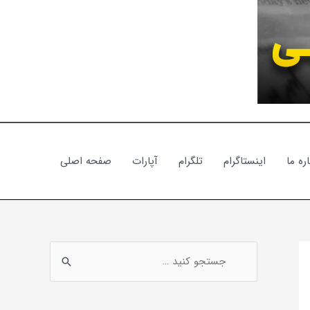
ره ما
اینستاگرام
تلگرام
آپارات
صفحه اصلی
ج
س
ت