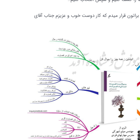
 براتون قرار میدم که کار دوست خوب و عزیزم جناب آقای